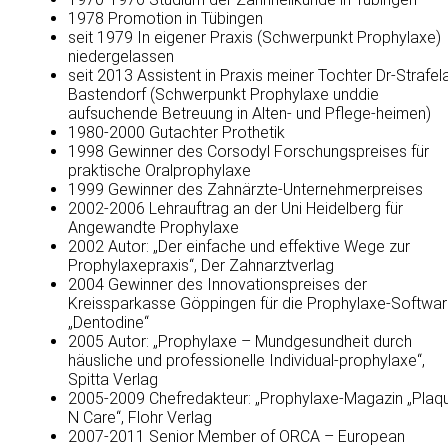
1978 Promotion in Tübingen
seit 1979 In eigener Praxis (Schwerpunkt Prophylaxe)
niedergelassen
seit 2013 Assistent in Praxis meiner Tochter Dr-Strafel
Bastendorf (Schwerpunkt Prophylaxe unddie
aufsuchende Betreuung in Alten- und Pflege-heimen)
1980-2000 Gutachter Prothetik
1998 Gewinner des Corsodyl Forschungspreises für
praktische Oralprophylaxe
1999 Gewinner des Zahnärzte-Unternehmerpreises
2002-2006 Lehrauftrag an der Uni Heidelberg für
Angewandte Prophylaxe
2002 Autor: „Der einfache und effektive Wege zur
Prophylaxepraxis“, Der Zahnarztverlag
2004 Gewinner des Innovationspreises der
Kreissparkasse Göppingen für die Prophylaxe-Softwa
„Dentodine“
2005 Autor: „Prophylaxe – Mundgesundheit durch
häusliche und professionelle Individual-prophylaxe“,
Spitta Verlag
2005-2009 Chefredakteur: „Prophylaxe-Magazin „Plaq
N Care“, Flohr Verlag
2007-2011 Senior Member of ORCA – European