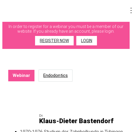
PLEASE LOGIN OR REGISTER
In order to register for a webinar you must be a member of our
website. If you already have an account, please login.
REGISTER NOW
LOGIN
Webinar
Endodontics
Speaker Information
Dr.
Klaus-Dieter Bastendorf
1970-1976 Studium der Zahnheilkunde in Tübingen